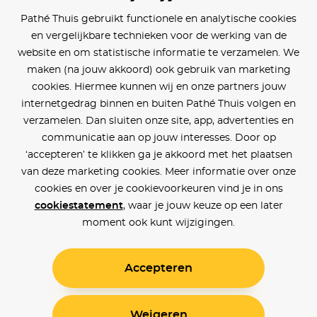
Pathé Thuis gebruikt functionele en analytische cookies
en vergelijkbare technieken voor de werking van de
website en om statistische informatie te verzamelen. We
maken (na jouw akkoord) ook gebruik van marketing
cookies. Hiermee kunnen wij en onze partners jouw
internetgedrag binnen en buiten Pathé Thuis volgen en
verzamelen. Dan sluiten onze site, app, advertenties en
communicatie aan op jouw interesses. Door op
‘accepteren’ te klikken ga je akkoord met het plaatsen
van deze marketing cookies. Meer informatie over onze
cookies en over je cookievoorkeuren vind je in ons
cookiestatement
, waar je jouw keuze op een later
moment ook kunt wijzigingen.
Accepteren
Weigeren