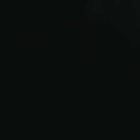
7.9
2019
1u44m
Horror
Thriller
EN
N
/ 10
/
Score
Jaar
Duur
Genre
Taal / On
Acteurs:
Dean Norris
Lorraine Toussaint
Gil Bellows
Regisseur:
André Øvredal
Kijkwijzer: