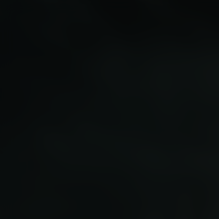
Scary Stories to T
Dark
Kijk vanaf €2,99