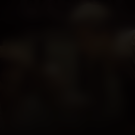
Saturday Night
Fever
Kijk vanaf €3,99