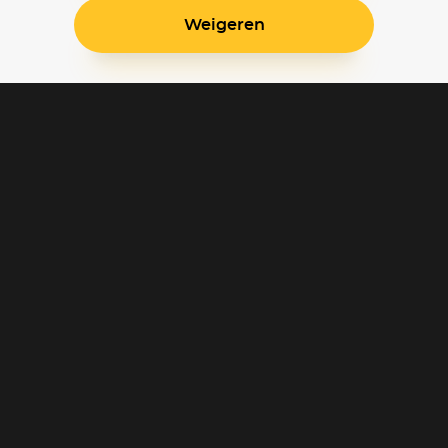
Weigeren
Blijf op de hoogte
Klantenservice
Betaalinstellingen
Cookie voorkeuren
Over Pathé Thuis
Bioscopen