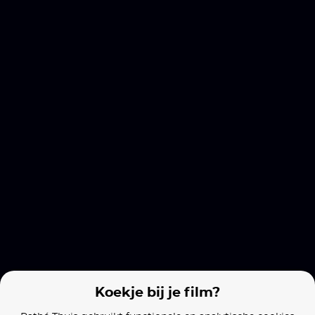
Sinners
Planet Terror
Films van vergelijkbare makers
Resident Evil: The Final Chapter
Resident Evil: Retribution
Alien vs. Preda
Koekje bij je film?