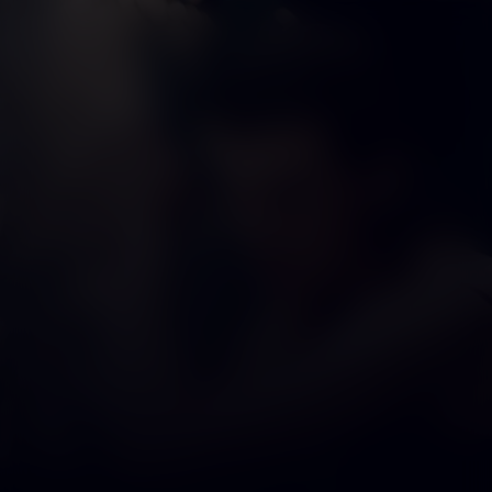
Resident Evil
Kijk vanaf €2,99
8.8
2002
1u37m
/ 10