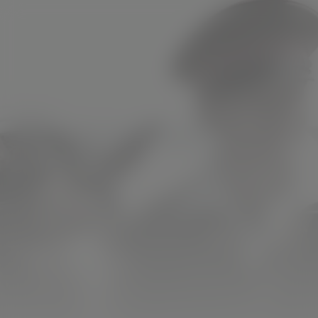
Letters From Iwo
Jima
Kijk vanaf €2,99