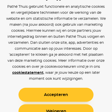
Pathé Thuis gebruikt functionele en analytische cookies
en vergelijkbare technieken voor de werking van de
website en om statistische informatie te verzamelen. We
maken (na jouw akkoord) ook gebruik van marketing
cookies. Hiermee kunnen wij en onze partners jouw
internetgedrag binnen en buiten Pathé Thuis volgen en
verzamelen. Dan sluiten onze site, app, advertenties en
communicatie aan op jouw interesses. Door op
‘accepteren’ te klikken ga je akkoord met het plaatsen
van deze marketing cookies. Meer informatie over onze
cookies en over je cookievoorkeuren vind je in ons
cookiestatement
, waar je jouw keuze op een later
moment ook kunt wijzigingen.
Accepteren
Weigeren