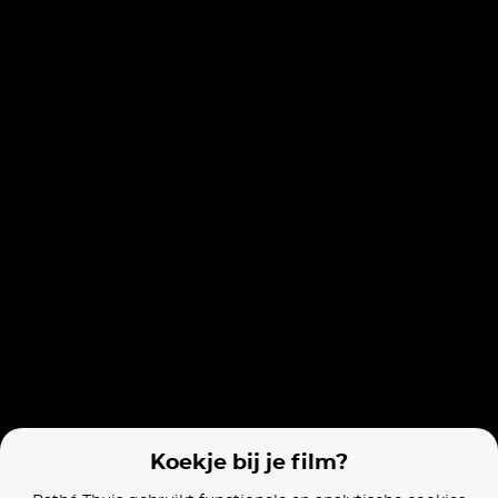
Insidious
Ready or Not 2: Here I Come
The Long Wal
Films van vergelijkbare makers
Nope
Toy Story 4 (OV)
Get Out
Koekje bij je film?