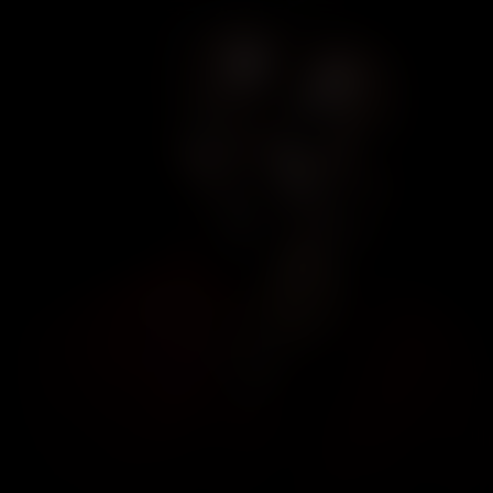
Us
Kijk vanaf €2,99
8.2
2019
1u52m
/ 10