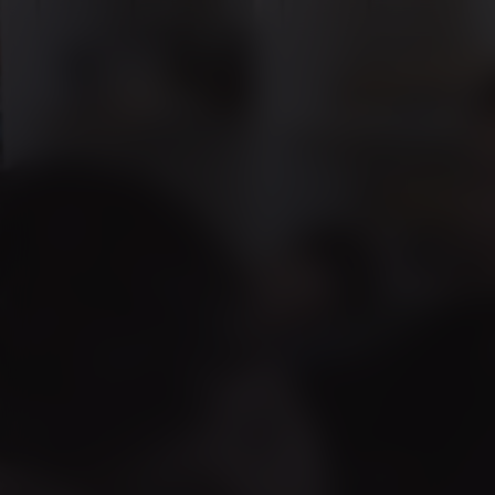
Herr Bachmann 
Klasse
Kijk vanaf €2,99