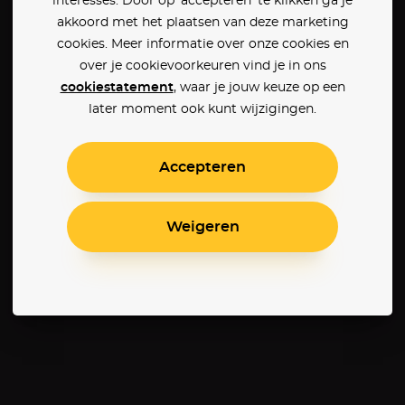
interesses. Door op ‘accepteren’ te klikken ga je
akkoord met het plaatsen van deze marketing
cookies. Meer informatie over onze cookies en
over je cookievoorkeuren vind je in ons
cookiestatement
, waar je jouw keuze op een
later moment ook kunt wijzigingen.
Accepteren
Weigeren
Justin Bieber's Believe
Joan Baez: I Am a Noise
Nesjomme