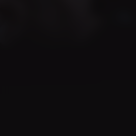
9.7
2021
3u29m
Documentaire
DE
NL
/ 10
/
Score
Jaar
Duur
Genre
Taal / Ond
Acteurs:
Regisseur:
Maria Speth
5.1
Kijkwijzer:
Mogelijkhed