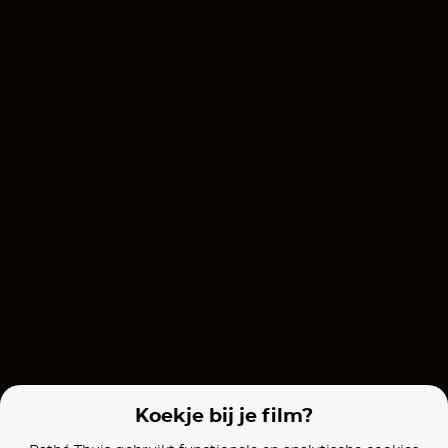
The Housemaid
Crime 101
Taken
Films van vergelijkbare makers
Hellboy II: The Golden Army
Hellboy
Pacific Rim
Koekje bij je film?