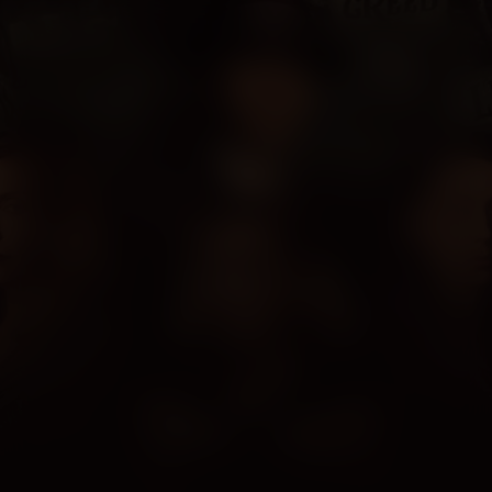
Nightmare Alley
Kijk vanaf €3,99
7.6
2021
2u24m
/ 10