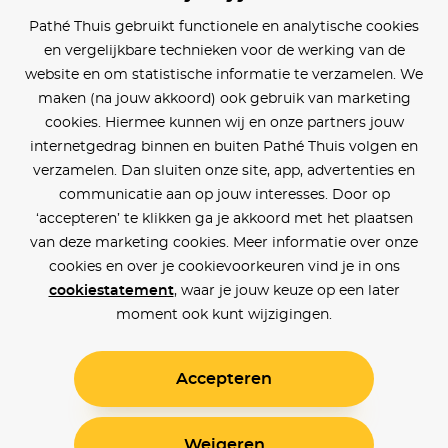
Pathé Thuis gebruikt functionele en analytische cookies
en vergelijkbare technieken voor de werking van de
website en om statistische informatie te verzamelen. We
maken (na jouw akkoord) ook gebruik van marketing
cookies. Hiermee kunnen wij en onze partners jouw
internetgedrag binnen en buiten Pathé Thuis volgen en
verzamelen. Dan sluiten onze site, app, advertenties en
communicatie aan op jouw interesses. Door op
‘accepteren’ te klikken ga je akkoord met het plaatsen
van deze marketing cookies. Meer informatie over onze
cookies en over je cookievoorkeuren vind je in ons
cookiestatement
, waar je jouw keuze op een later
moment ook kunt wijzigingen.
Accepteren
Weigeren