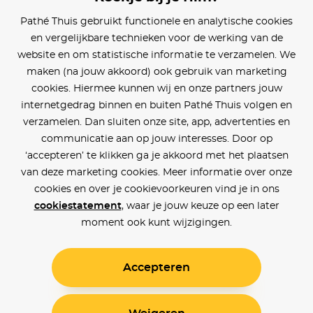
Pathé Thuis gebruikt functionele en analytische cookies
en vergelijkbare technieken voor de werking van de
website en om statistische informatie te verzamelen. We
maken (na jouw akkoord) ook gebruik van marketing
cookies. Hiermee kunnen wij en onze partners jouw
internetgedrag binnen en buiten Pathé Thuis volgen en
verzamelen. Dan sluiten onze site, app, advertenties en
communicatie aan op jouw interesses. Door op
‘accepteren’ te klikken ga je akkoord met het plaatsen
van deze marketing cookies. Meer informatie over onze
cookies en over je cookievoorkeuren vind je in ons
cookiestatement
, waar je jouw keuze op een later
moment ook kunt wijzigingen.
Accepteren