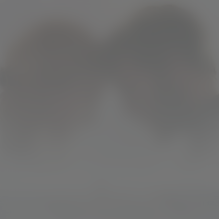
Adrift
Kijk vanaf €2,99
8.7
2018
1u33m
/ 10