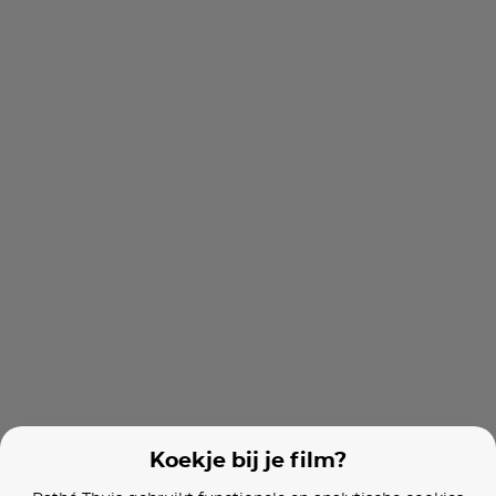
Mission: Impossible - The Final Reckoning
Thelma & Louise
Cast Away
Films van vergelijkbare makers
Everest
2 Guns
Beast
Koekje bij je film?