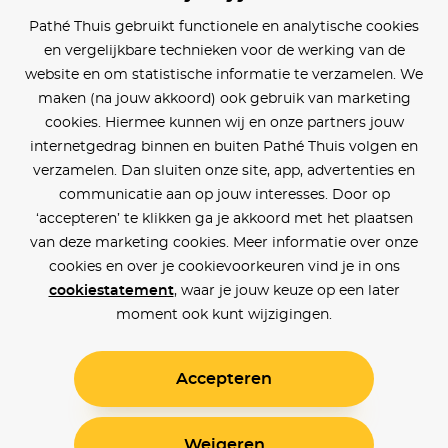
Pathé Thuis gebruikt functionele en analytische cookies
en vergelijkbare technieken voor de werking van de
website en om statistische informatie te verzamelen. We
maken (na jouw akkoord) ook gebruik van marketing
cookies. Hiermee kunnen wij en onze partners jouw
internetgedrag binnen en buiten Pathé Thuis volgen en
verzamelen. Dan sluiten onze site, app, advertenties en
communicatie aan op jouw interesses. Door op
‘accepteren’ te klikken ga je akkoord met het plaatsen
van deze marketing cookies. Meer informatie over onze
cookies en over je cookievoorkeuren vind je in ons
cookiestatement
, waar je jouw keuze op een later
moment ook kunt wijzigingen.
Accepteren
Weigeren