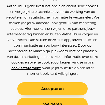
Pathé Thuis gebruikt functionele en analytische cookies
en vergelijkbare technieken voor de werking van de
website en om statistische informatie te verzamelen. We
maken (na jouw akkoord) ook gebruik van marketing
cookies. Hiermee kunnen wij en onze partners jouw
internetgedrag binnen en buiten Pathé Thuis volgen en
verzamelen. Dan sluiten onze site, app, advertenties en
communicatie aan op jouw interesses. Door op
‘accepteren’ te klikken ga je akkoord met het plaatsen
van deze marketing cookies. Meer informatie over onze
cookies en over je cookievoorkeuren vind je in ons
cookiestatement
, waar je jouw keuze op een later
moment ook kunt wijzigingen.
Accepteren
Weigeren