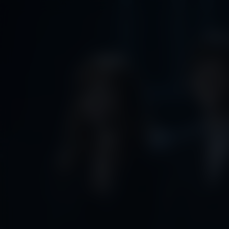
Now You See Me
Kijk vanaf €2,99
8.8
2013
1u55m
Thriller
Actie
EN
NL
/ 10
/
Score
Jaar
Duur
Genre
Taal / Onde