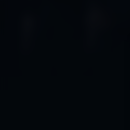
Acteurs:
Jesse Eisenberg
Woody Harrelson
Isla Fis
Regisseur:
Louis Leterrier
Kijkwijzer: