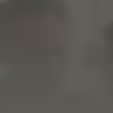
A Late Quartet
Kijk vanaf €2,99
9.3
2012
1u45m
/ 10