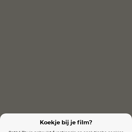
A Family
La Femme la plus riche du monde
La Chimera
Films van vergelijkbare makers
Schindler's List
The Terminal
Mr. & Mrs. Smi
Koekje bij je film?