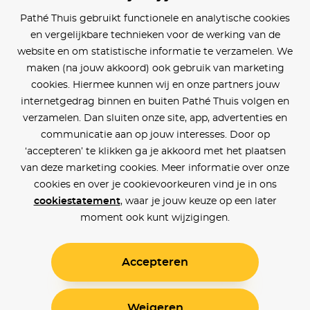
Pathé Thuis gebruikt functionele en analytische cookies
en vergelijkbare technieken voor de werking van de
website en om statistische informatie te verzamelen. We
maken (na jouw akkoord) ook gebruik van marketing
cookies. Hiermee kunnen wij en onze partners jouw
internetgedrag binnen en buiten Pathé Thuis volgen en
verzamelen. Dan sluiten onze site, app, advertenties en
communicatie aan op jouw interesses. Door op
‘accepteren’ te klikken ga je akkoord met het plaatsen
van deze marketing cookies. Meer informatie over onze
cookies en over je cookievoorkeuren vind je in ons
cookiestatement
, waar je jouw keuze op een later
moment ook kunt wijzigingen.
Accepteren
Weigeren