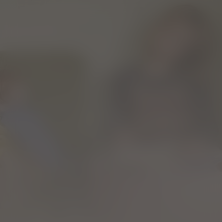
Iep!
Niet beschikbaar
n.n.b.
2010
1u22m