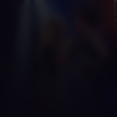
Rock of Ages
Kijk vanaf €2,99
8.2
2012
2u3m
/ 10