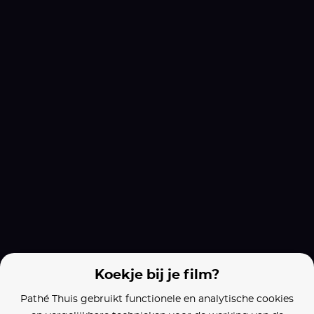
Films van vergelijkbare makers
Step Up
Hairspray
The Pacifier
Koekje bij je film?
Pathé Thuis gebruikt functionele en analytische cookies