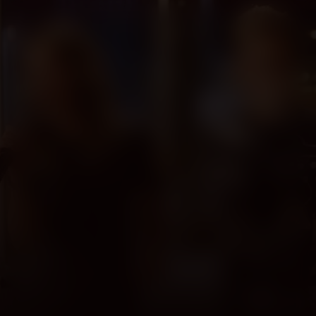
Hart Beat
Niet beschikbaar
9.1
2016
1u27m
/ 10