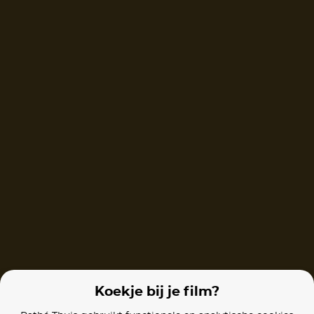
The Other Way Around
Love, Rosie
Films van vergelijkbare makers
Marry Me
The Color Purple
The Little Merm
Koekje bij je film?