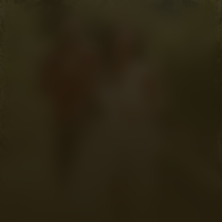
You, Me & Tuscany
Kijk vanaf €4,99
9.0
2026
1u46m
/ 10