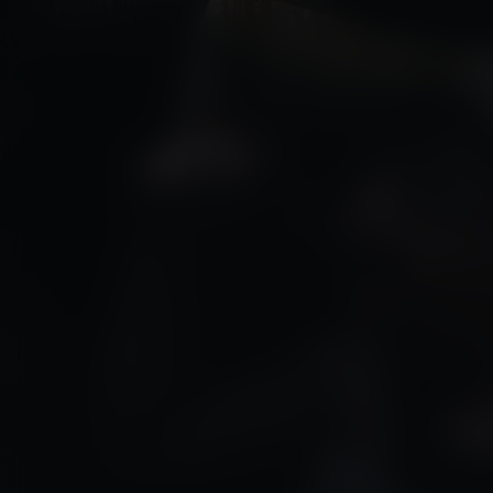
Bring the Law
Kijk vanaf €4,99
6.9
2025
1u31m
Thriller
Misdaad
EN
/ 10
/
Score
Jaar
Duur
Genre
Taal / 