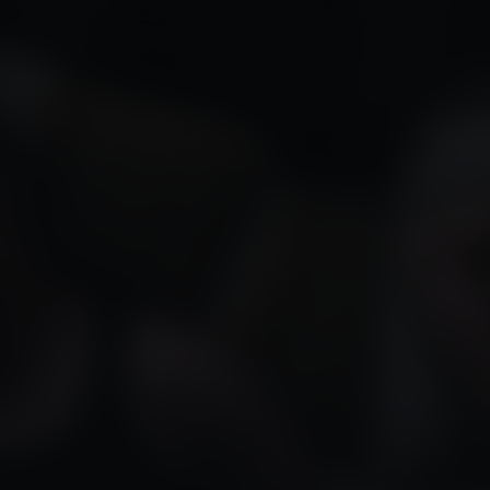
NL
Ondertiteling