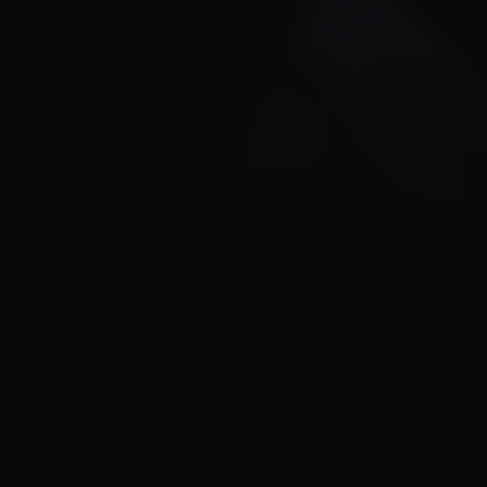
Acteurs:
Mickey Rourke
Peter Facinelli
Brendan Fe
Regisseur:
Scout Taylor-Compton
5.1
Kijkwijzer:
Mogelijkhe