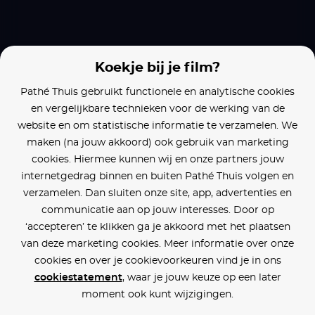
Koekje bij je film?
Pathé Thuis gebruikt functionele en analytische cookies
en vergelijkbare technieken voor de werking van de
website en om statistische informatie te verzamelen. We
maken (na jouw akkoord) ook gebruik van marketing
cookies. Hiermee kunnen wij en onze partners jouw
internetgedrag binnen en buiten Pathé Thuis volgen en
verzamelen. Dan sluiten onze site, app, advertenties en
communicatie aan op jouw interesses. Door op
‘accepteren’ te klikken ga je akkoord met het plaatsen
van deze marketing cookies. Meer informatie over onze
cookies en over je cookievoorkeuren vind je in ons
cookiestatement
, waar je jouw keuze op een later
moment ook kunt wijzigingen.