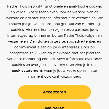
Pathé Thuis gebruikt functionele en analytische cookies
en vergelijkbare technieken voor de werking van de
website en om statistische informatie te verzamelen. We
maken (na jouw akkoord) ook gebruik van marketing
cookies. Hiermee kunnen wij en onze partners jouw
internetgedrag binnen en buiten Pathé Thuis volgen en
verzamelen. Dan sluiten onze site, app, advertenties en
communicatie aan op jouw interesses. Door op
‘accepteren’ te klikken ga je akkoord met het plaatsen
van deze marketing cookies. Meer informatie over onze
cookies en over je cookievoorkeuren vind je in ons
cookiestatement
, waar je jouw keuze op een later
moment ook kunt wijzigingen.
Accepteren
Weigeren