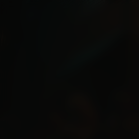
Song Sung Blue
Kijk vanaf €3,99
9.0
2025
2u13m
Drama
EN
NL
/ 10
/
Score
Jaar
Duur
Genre
Taal / Ondertiteling