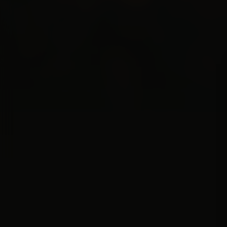
Acteurs:
Hugh Jackman
Kate Hudson
Jim Belushi
Regisseur:
Craig Brewer
5.1
Kijkwijzer:
Mogelijkhe