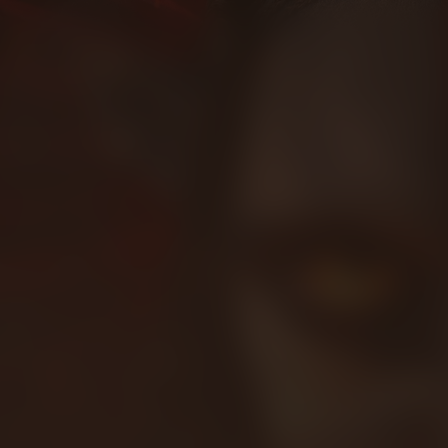
 Ash
NL
Ondertiteling