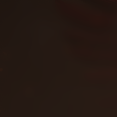
Avatar: Fire and
Kijk vanaf €4,99
9.4
2025
3u10m
Actie
Avontuur
EN
/ 10
/
Score
Jaar
Duur
Genre
Taal / 