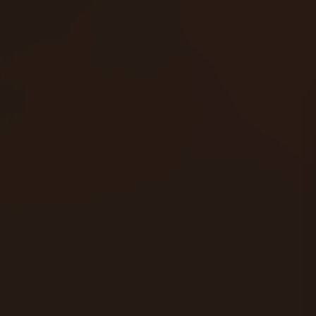
Acteurs:
Kate Winslet
Zoe Saldana
Edie Falco
Ste
Regisseur:
James Cameron
5.1
Kijkwijzer:
Mogelijkh