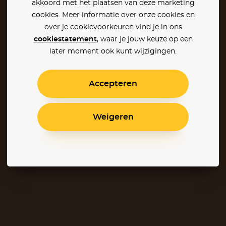
akkoord met het plaatsen van deze marketing
cookies. Meer informatie over onze cookies en
over je cookievoorkeuren vind je in ons
cookiestatement
, waar je jouw keuze op een
later moment ook kunt wijzigingen.
Accepteren
Weigeren
X-Men: Days of Future Past
Godzilla II: King of the Monsters
X-Men: Dark Phoenix
The Ab