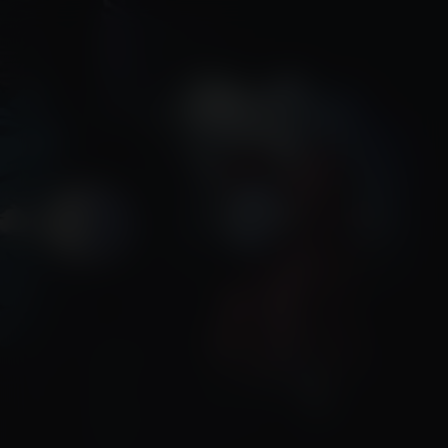
Angel's Egg
Kijk vanaf €2,99
7.9
1985
1u9m
/ 10