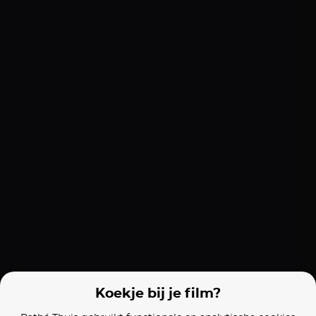
The Red Turtle
Anastasia
Bambi (NL)
Films van vergelijkbare makers
Ghost in the Shell 2: Innocence
Ghost in the Shell
Exit 8
Koekje bij je film?