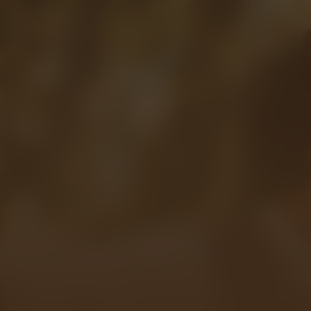
The Teacher Who
Promised the Sea
Kijk vanaf €2,99