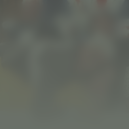
The Naked Gun:
From the Files of
Police Squad!