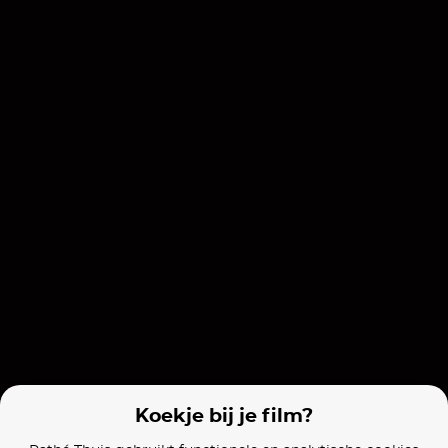
The Disappearance of Josef Mengele
Seven Samurai
Jarhead
Films van vergelijkbare makers
The Long Walk
Wasteman
Alien: Romulu
Nu te koop
Koekje bij je film?