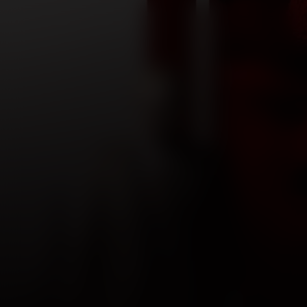
Bonhoeffer
Kijk vanaf €2,99
8.2
2024
2u7m
/ 10