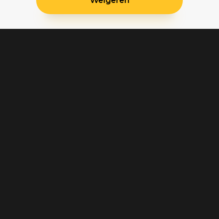
Weigeren
Blijf op de hoogte
Klantenservice
Betaalinstellingen
Cookie voorkeuren
Over Pathé Thuis
Bioscopen
CVD