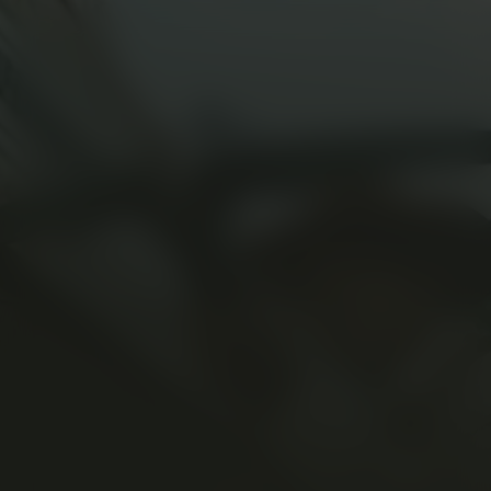
Showdown at the
Grand
Kijk vanaf €2,99