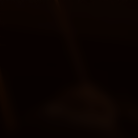
Paradis Paris
Kijk vanaf €2,99
n.n.b.
2024
1u45m
Comedy
Drama
FR
/
Score
Jaar
Duur
Genre
Taal /