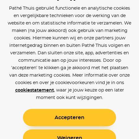
Pathé Thuis gebruikt functionele en analytische cookies
en vergelijkbare technieken voor de werking van de
website en om statistische informatie te verzamelen. We
maken (na jouw akkoord) ook gebruik van marketing
cookies. Hiermee kunnen wij en onze partners jouw
internetgedrag binnen en buiten Pathé Thuis volgen en
verzamelen. Dan sluiten onze site, app, advertenties en
communicatie aan op jouw interesses. Door op
‘accepteren’ te klikken ga je akkoord met het plaatsen
van deze marketing cookies. Meer informatie over onze
cookies en over je cookievoorkeuren vind je in ons
cookiestatement
, waar je jouw keuze op een later
moment ook kunt wijzigingen.
Accepteren
Weigeren