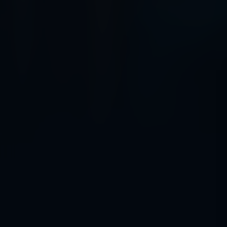
Acteurs:
Oumaima Barid
Mehdi Dehbi
Fouad Oug
Regisseur:
Sofia Alaoui
5.1
Kijkwijzer:
Mogelijkhed