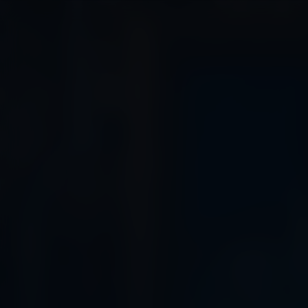
Animalia
Kijk vanaf €2,99
7.5
2023
1u28m
Drama
FR
NL
/ 10
/
Score
Jaar
Duur
Genre
Taal / Ondertiteling