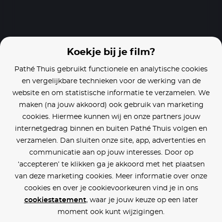
Koekje bij je film?
Pathé Thuis gebruikt functionele en analytische cookies
en vergelijkbare technieken voor de werking van de
website en om statistische informatie te verzamelen. We
maken (na jouw akkoord) ook gebruik van marketing
cookies. Hiermee kunnen wij en onze partners jouw
internetgedrag binnen en buiten Pathé Thuis volgen en
verzamelen. Dan sluiten onze site, app, advertenties en
communicatie aan op jouw interesses. Door op
‘accepteren’ te klikken ga je akkoord met het plaatsen
van deze marketing cookies. Meer informatie over onze
cookies en over je cookievoorkeuren vind je in ons
cookiestatement
, waar je jouw keuze op een later
moment ook kunt wijzigingen.