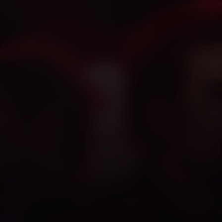
Sympathy for the
Devil
Kijk vanaf €2,99