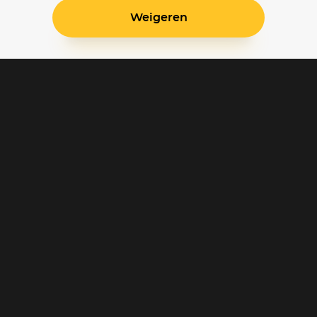
Weigeren
Blijf op de hoogte
Klantenservice
Betaalinstellingen
Cookie voorkeuren
Over Pathé Thuis
Bioscopen