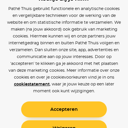
Pathé Thuis gebruikt functionele en analytische cookies
en vergelijkbare technieken voor de werking van de
website en om statistische informatie te verzamelen. We
maken (na jouw akkoord) ook gebruik van marketing
cookies. Hiermee kunnen wij en onze partners jouw
internetgedrag binnen en buiten Pathé Thuis volgen en
verzamelen. Dan sluiten onze site, app, advertenties en
communicatie aan op jouw interesses. Door op
‘accepteren’ te klikken ga je akkoord met het plaatsen
van deze marketing cookies. Meer informatie over onze
cookies en over je cookievoorkeuren vind je in ons
cookiestatement
, waar je jouw keuze op een later
moment ook kunt wijzigingen.
Accepteren