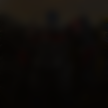
Transformers: Rise
of the Beasts
Kijk vanaf €3,99