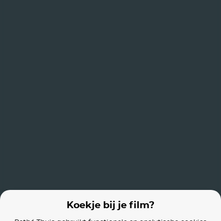
Eb
The Housemaid
Crime 101
Films van vergelijkbare makers
The Poison Rose
The Comeback Trail
Vanquish
Koekje bij je film?