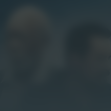
The Ritual Killer
Kijk vanaf €2,99
6.2
2023
1u28m
/ 10