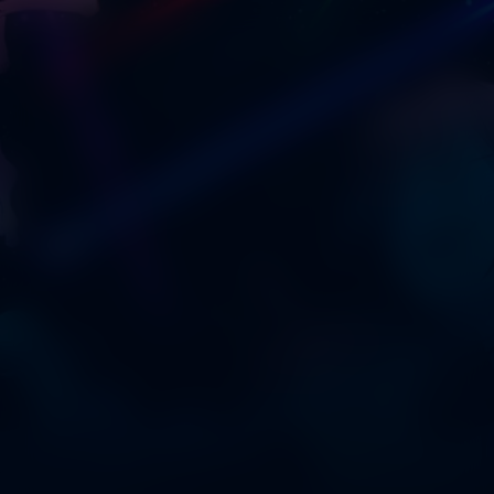
Inu-Oh
Kijk vanaf €2,99
8.7
2021
1u34m
/ 10