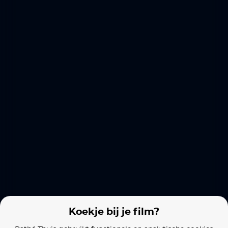
The Red Turtle
The Most Precious of Cargoes
Anastasia
Films van vergelijkbare makers
Mind Game
Exit 8
Perfect Days
Koekje bij je film?