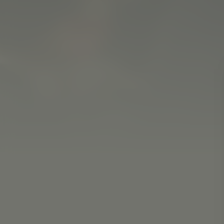
Acteurs:
Bill Nighy
Aimee Lou Wood
Alex Sharp
To
Regisseur:
Oliver Hermanus
5.1
Kijkwijzer:
Mogelijkhe