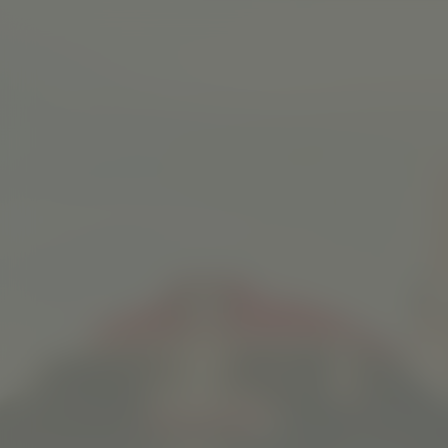
Living
Kijk vanaf €2,99
8.6
2022
1u38m
Drama
EN
NL
/ 10
/
Score
Jaar
Duur
Genre
Taal / Ondertiteling