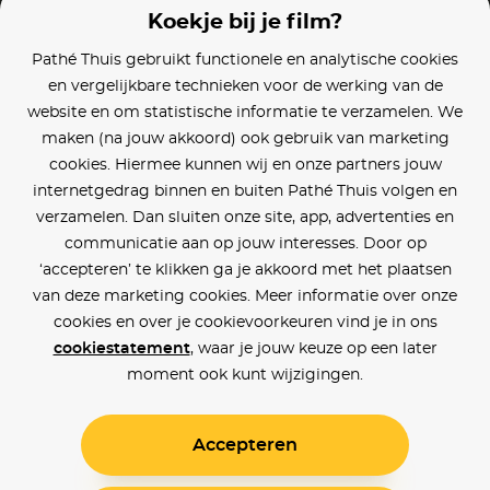
Koekje bij je film?
Pathé Thuis gebruikt functionele en analytische cookies
en vergelijkbare technieken voor de werking van de
website en om statistische informatie te verzamelen. We
maken (na jouw akkoord) ook gebruik van marketing
cookies. Hiermee kunnen wij en onze partners jouw
internetgedrag binnen en buiten Pathé Thuis volgen en
verzamelen. Dan sluiten onze site, app, advertenties en
communicatie aan op jouw interesses. Door op
‘accepteren’ te klikken ga je akkoord met het plaatsen
van deze marketing cookies. Meer informatie over onze
cookies en over je cookievoorkeuren vind je in ons
cookiestatement
, waar je jouw keuze op een later
moment ook kunt wijzigingen.
Accepteren