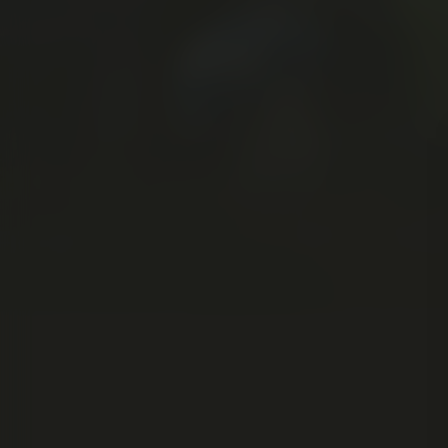
Acteurs:
Emily Blunt
James McAvoy
Maggie Smith
Regisseur:
Kelly Asbury
5.1
Kijkwijzer:
Mogelijkhede