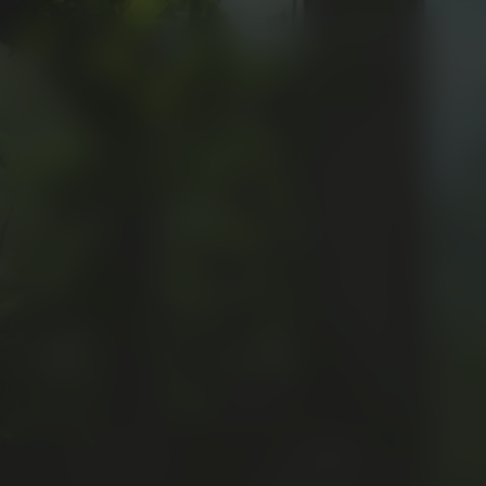
Gnomeo & Juliet
Kijk vanaf €3,99
8.1
2011
1u21m
Comedy
Kinderfilm
Di
/ 10
Score
Jaar
Duur
Genre
Taa