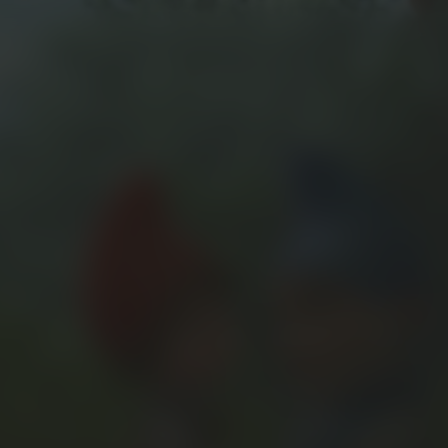
verse talen
l & Ondertiteling