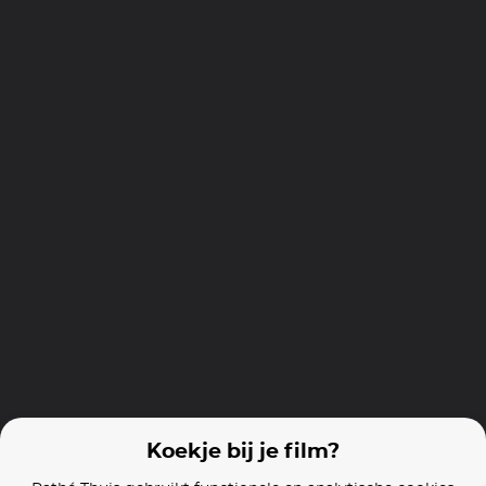
Full Metal Jacket
Bezuidenhout
Krigen
Films van vergelijkbare makers
Born on the Fourth of July
Wall Street
The Doors
Koekje bij je film?