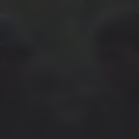
Platoon
Kijk vanaf €2,99
8.9
1986
2u5m
/ 10