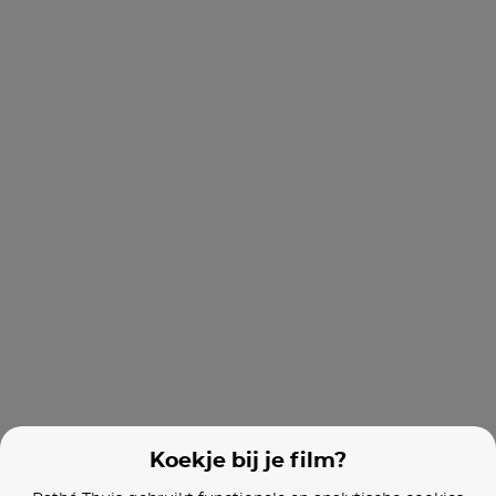
The Last Viking
Reckless
I Care a Lot
Films van vergelijkbare makers
King Arthur: Legend of the Sword
Operation Fortune: Ruse de Guerre
Koekje bij je film?