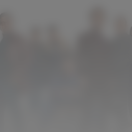
The Gentlemen
Kijk vanaf €2,99
8.7
2019
1u59m
/ 10