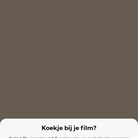
Ghosts of War
Warfare
The Partisan
Films van vergelijkbare makers
The Bucket List
Begin Again
The Intern
Koekje bij je film?