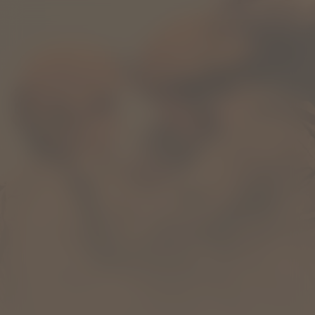
The Kill Team
Kijk vanaf €2,99
8.2
2019
1u25m
/ 10