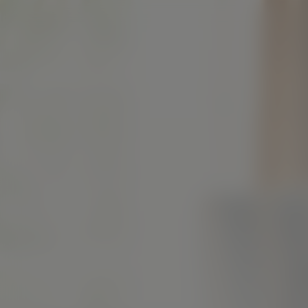
Vice
Kijk vanaf €2,99
8.5
2018
2u8m
Drama
EN
NL
/ 10
/
Score
Jaar
Duur
Genre
Taal / Ondertiteling