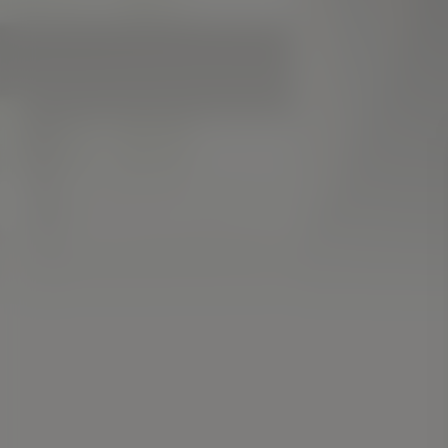
Acteurs:
Christian Bale
Amy Adams
Steve Carell
S
Regisseur:
Adam McKay
Kijkwijzer: