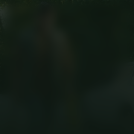
Welcome to
Marwen
Kijk vanaf €2,99