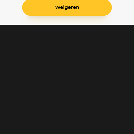
Weigeren
Blijf op de hoogte
Klantenservice
Betaalinstellingen
Cookie voorkeuren
Over Pathé Thuis
Bioscopen