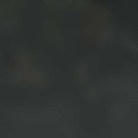
Indiana Jones and
the Last Crusade
Kijk vanaf €3,99