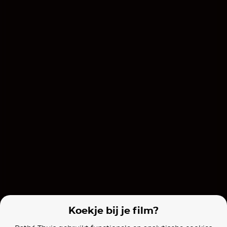
De Bad Guys
DC Club van Super-Pets
Films van vergelijkbare makers
Een nacht in de dierentuin
De Smurfen (NL)
De Smurfen 2 (
Koekje bij je film?