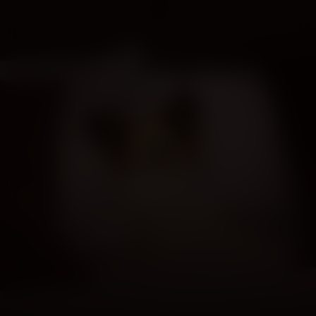
Show Dogs (NL)
Kijk vanaf €2,99
8.6
2018
1u29m
/ 10